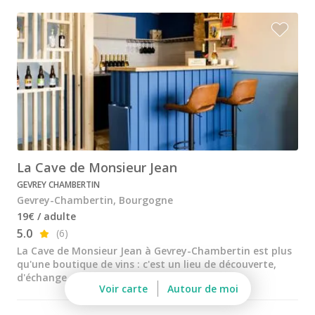
Château de Meursault
Château de Pommard
Château de Saint Aubin
Cité des vins Beaune
Domaine Besancenot
Domaine Borgnat
La Cave de Monsieur Jean
Domaine Chanson
GEVREY CHAMBERTIN
Domaine de Montmain
Gevrey-Chambertin, Bourgogne
19€ / adulte
Veuve Ambal
5.0
(6)
Cadeau dégustation vin Bourgogne
La Cave de Monsieur Jean à Gevrey-Chambertin est plus
qu'une boutique de vins : c'est un lieu de découverte,
Carte Cadeau
d'échange et de passion pour le vin.
Voir carte
Autour de moi
Cours d'oenologie Beaune