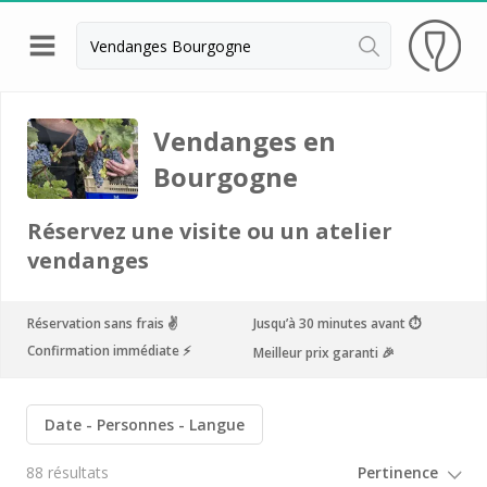
Retour
Visite cave & dégustation vin Beaune
Vendanges en
Visite cave & dégustation vin Chablis
Bourgogne
Visite cave & dégustation vin Dijon
Réservez une visite ou un atelier
Visite cave & dégustation vin Meursault
vendanges
Armand Heitz
Réservation sans frais ✌️
Jusqu’à 30 minutes avant ⏱
Champy
Confirmation immédiate ⚡️
Meilleur prix garanti 🎉
Château de Chamilly
Château de Chamirey
Date
Personnes
Langue
Château de Marsannay
88 résultats