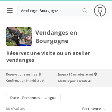
Retour
Visite cave & dégustation vin Beaune
Vendanges en
Visite cave & dégustation vin Chablis
Bourgogne
Visite cave & dégustation vin Dijon
Réservez une visite ou un atelier
Visite cave & dégustation vin Meursault
vendanges
Armand Heitz
Réservation sans frais ✌️
Jusqu’à 30 minutes avant ⏱
Champy
Confirmation immédiate ⚡️
Meilleur prix garanti 🎉
Château de Chamilly
Château de Chamirey
Date
Personnes
Langue
Château de Marsannay
88 résultats