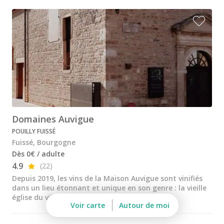
Château de Meursault
Château de Pommard
Château de Saint Aubin
Cité des vins Beaune
Domaine Besancenot
Domaine Borgnat
Domaines Auvigue
Domaine Chanson
POUILLY FUISSÉ
Domaine de Montmain
Fuissé, Bourgogne
Dès 0€ / adulte
Veuve Ambal
4.9
(22)
Cadeau dégustation vin Bourgogne
Depuis 2019, les vins de la Maison Auvigue sont vinifiés
dans un lieu étonnant et unique en son genre : la vieille
Carte Cadeau
église du village de Fuissé
Voir carte
Autour de moi
Cours d'oenologie Beaune