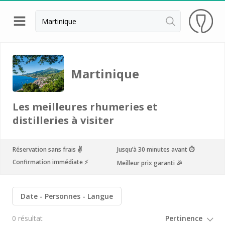
Retour
Visite cave & dégustation vin Beaune
Martinique
Visite cave & dégustation vin Chablis
Visite cave & dégustation vin Châteauneuf du
Les meilleures rhumeries et
Pape
distilleries à visiter
Visite cave & dégustation vin Chinon
Visite cave & dégustation Cognac
Réservation sans frais ✌️
Jusqu’à 30 minutes avant ⏱
Confirmation immédiate ⚡️
Meilleur prix garanti 🎉
Visite cave & dégustation vin Dijon
Visite cave Epernay
Date
Personnes
Langue
Visite chateau & dégustation vin Médoc
0 résultat
Visite chateau & dégustation vin Pessac Léognan