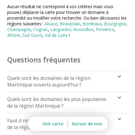
Aucun résultat ne correspond à vos critères mais vous
Visite cave & dégustation champagne Reims
pouvez déplacer la carte pour trouver un domaine à
proximité ou modifier votre recherche. Ou bien découvrez les
Visite chateau & dégustation vin Saint Emilion
régions suivantes :
Alsace
,
Beaujolais
,
Bordeaux
,
Bourgogne
,
Champagne
,
Cognac
,
Languedoc-Roussillon
,
Provence
,
Visite cave & dégustation vin Sancerre
Rhône
,
Sud Ouest
,
Val de Loire
!
Visite cave & dégustation vin Saumur
Visite cave Vouvray
Questions fréquentes
Caves Ackerman
Quels sont les domaines de la région
Cave de Vouvray
Martinique ouverts aujourd’hui ?
Caves du Louvre
Pour découvrir les domaines ouverts aujourd’hui
Quels sont les domaines les plus populaires
Cave historique des Hospices de Strasbourg
dans la région Martinique,
cliquez ici
.
de la région Martinique ?
Bouvet Ladubay
Les domaines les plus populaires de la région
Faut-il réserver avant de visiter un domaine
Martinique sont :
Voir carte
Autour de moi
Champagne Canard Duchêne
de la région Martinique ?
Voir
tous les domaines
les plus populaires de la