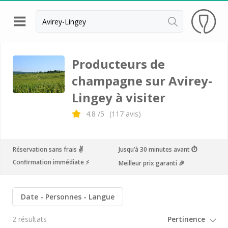
Retour
Visite cave Epernay
Producteurs de
champagne sur Avirey-
Visite cave & dégustation champagne Reims
Lingey à visiter
Visite cave & dégustation champagne Troyes
4.8
/5
(
117
avis)
Champagne Ayala
Champagne Canard Duchêne
Réservation sans frais ✌️
Jusqu’à 30 minutes avant ⏱
Champagne Devaux
Confirmation immédiate ⚡️
Meilleur prix garanti 🎉
Champagne Lanson
Champagne Mercier
Date
Personnes
Langue
Champagne Moët et Chandon
2 résultats