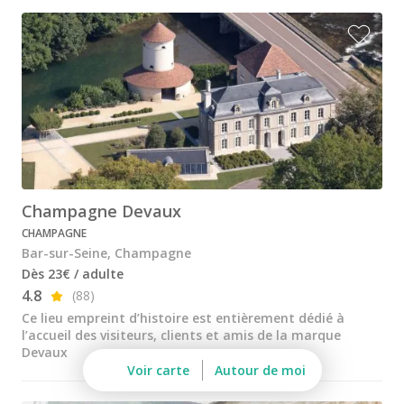
Champagne Mumm
Champagne Pommery
Villa Demoiselle
Champagne Ruinart
Champagne Taittinger
Champagne Veuve Clicquot
Champagne Devaux
Pressoria
CHAMPAGNE
Petits producteurs de champagne
Bar-sur-Seine, Champagne
Dès 23€ / adulte
Ateliers d’assemblage
4.8
(88)
Ateliers sabrage Champagne
Ce lieu empreint d’histoire est entièrement dédié à
l’accueil des visiteurs, clients et amis de la marque
Cours d'oenologie
Devaux
Voir carte
Autour de moi
Visite cave & dégustation vin Alsace