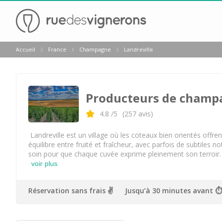
Retour
Accueil
France
Champagne
Landreville
Visite cave Epernay
Visite cave & dégustation champagne Reims
Producteurs de champag
Visite cave & dégustation champagne Troyes
Champagne Ayala
4.8
/5
(
257
avis)
Champagne Canard Duchêne
Landreville est un village où les coteaux bien orientés offre
équilibre entre fruité et fraîcheur, avec parfois de subtiles 
Champagne Devaux
soin pour que chaque cuvée exprime pleinement son terroir. L
voir plus
Champagne Lanson
Champagne Mercier
Réservation sans frais ✌️
Jusqu’à 30 minutes avant ⏱
Champagne Moët et Chandon