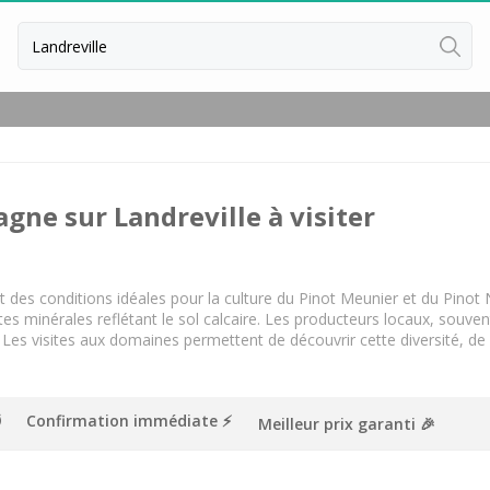
Retour
Cours d'oenologie Champagne
Cours d'oenologie Reims
ne sur Landreville à visiter
Tous les cours d'oenologie
Ateliers d'assemblage Champagn
Tous les ateliers d'assemblage
nt des conditions idéales pour la culture du Pinot Meunier et du Pinot
notes minérales reflétant le sol calcaire. Les producteurs locaux, souve
es visites aux domaines permettent de découvrir cette diversité, de c
Confirmation immédiate ⚡️
Meilleur prix garanti 🎉