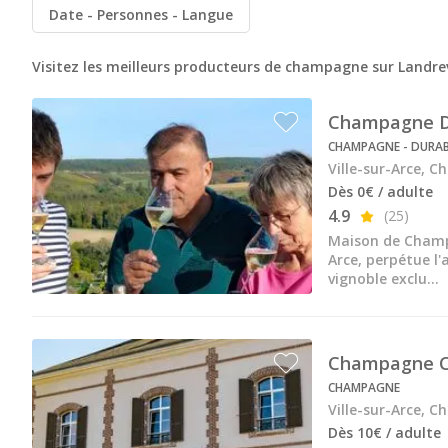
Champagne Mumm
Date
Personnes
Langue
Champagne Pommery
Visitez les meilleurs producteurs de champagne sur Landrev
Villa Demoiselle
Champagne Da
Champagne Ruinart
CHAMPAGNE - DURAB
Champagne Taittinger
Ville-sur-Arce, 
Dès 0€ / adulte
Champagne Veuve Clicquot
4.9
(25)
Pressoria
Maison de Champa
Arce, perpétue l
Petits producteurs de champagne
vignoble exclu...
Ateliers d’assemblage
Ateliers sabrage Champagne
Champagne C
CHAMPAGNE
Cours d'oenologie
Ville-sur-Arce, 
Visite cave & dégustation vin Alsace
Dès 10€ / adulte