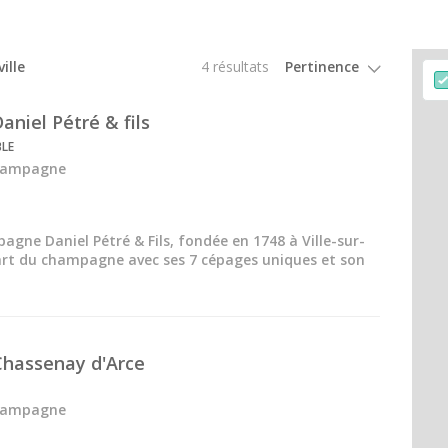
ille
4 résultats
niel Pétré & fils
LE
Champagne
gne Daniel Pétré & Fils, fondée en 1748 à Ville-sur-
'art du champagne avec ses 7 cépages uniques et son
hassenay d'Arce
Champagne