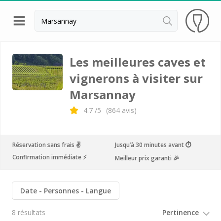
Retour
Visite cave & dégustation vin Beaune
Les meilleures caves et
vignerons à visiter sur
Visite cave & dégustation vin Chablis
Marsannay
Visite cave & dégustation vin Dijon
4.7
/5
(
864
avis)
Visite cave & dégustation vin Meursault
Armand Heitz
Réservation sans frais ✌️
Jusqu’à 30 minutes avant ⏱
Champy
Confirmation immédiate ⚡️
Meilleur prix garanti 🎉
Château de Chamilly
Château de Chamirey
Date
Personnes
Langue
Château de Marsannay
8 résultats