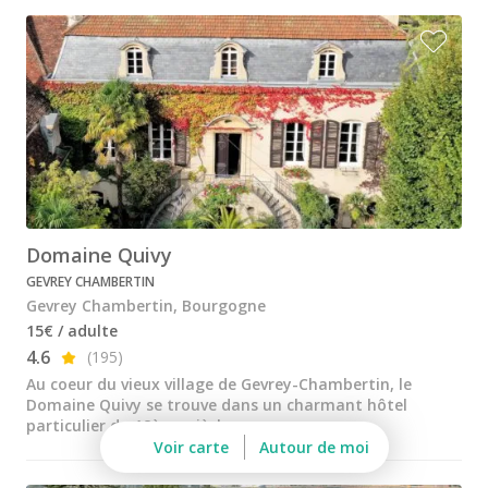
Château de Meursault
Château de Pommard
Château de Saint Aubin
Cité des vins Beaune
Domaine Besancenot
Domaine Borgnat
Domaine Quivy
Domaine Chanson
GEVREY CHAMBERTIN
Domaine de Montmain
Gevrey Chambertin, Bourgogne
15€ / adulte
Veuve Ambal
4.6
(195)
Cadeau dégustation vin Bourgogne
Au coeur du vieux village de Gevrey-Chambertin, le
Domaine Quivy se trouve dans un charmant hôtel
Carte Cadeau
particulier du 18ème siècle.
Voir carte
Autour de moi
Cours d'oenologie Beaune