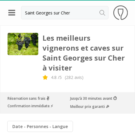
Retour
Visite cave & dégustation vin Angers
Les meilleurs
vignerons et caves sur
Visite cave & dégustation vin Chinon
Saint Georges sur Cher
Visite vignoble & dégustation vin Nantes
à visiter
Visite cave & dégustation vin Sancerre
4.8
/5
(
282
avis)
Visite cave & dégustation vin Saumur
Visite cave & dégustation vin Touraine
Réservation sans frais ✌️
Jusqu’à 30 minutes avant ⏱
Visite cave & dégustation vin Tours
Confirmation immédiate ⚡️
Meilleur prix garanti 🎉
Visite cave Vouvray
Ackerman
Date
Personnes
Langue