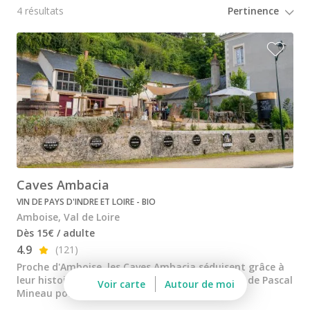
Bouvet Ladubay
4 résultats
Cave de Vouvray
Caves Monmousseau
Château de Parnay
Château de Sancerre
Château de Tracy
Domaine de la Garenne
Caves Ambacia
Domaine Filliatreau
VIN DE PAYS D'INDRE ET LOIRE - BIO
Domaine FL
Amboise, Val de Loire
Dès 15€ / adulte
Ateliers dégustation rhum
4.9
(121)
Proche d'Amboise, les Caves Ambacia séduisent grâce à
Ateliers dégustation whisky
leur histoire, la qualité de leur vin et la passion de Pascal
Voir carte
Autour de moi
Mineau pour son terroir.
Cours d'oenologie