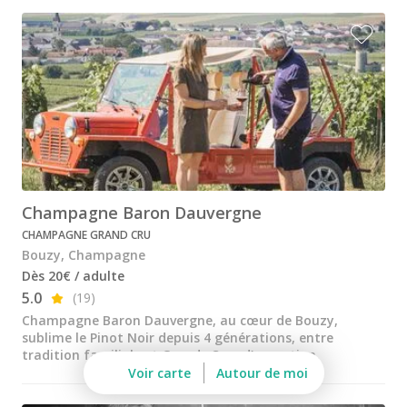
Champagne Mumm
Champagne Pommery
Villa Demoiselle
Champagne Ruinart
Champagne Taittinger
Champagne Veuve Clicquot
Champagne Baron Dauvergne
Pressoria
CHAMPAGNE GRAND CRU
Petits producteurs de champagne
Bouzy, Champagne
Dès 20€ / adulte
Ateliers d’assemblage
5.0
(19)
Ateliers sabrage Champagne
Champagne Baron Dauvergne, au cœur de Bouzy,
sublime le Pinot Noir depuis 4 générations, entre
Cours d'oenologie
tradition familiale et Grands Crus d’exception.
Voir carte
Autour de moi
Visite cave & dégustation vin Alsace