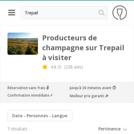
Retour
Visite cave Epernay
Producteurs de
champagne sur Trepail
Visite cave & dégustation champagne Reims
à visiter
Visite cave & dégustation champagne Troyes
4.8
/5
(
238
avis)
Champagne Ayala
Champagne Canard Duchêne
Réservation sans frais ✌️
Jusqu’à 30 minutes avant ⏱
Champagne Devaux
Confirmation immédiate ⚡️
Meilleur prix garanti 🎉
Champagne Lanson
Champagne Mercier
Date
Personnes
Langue
Champagne Moët et Chandon
7 résultats