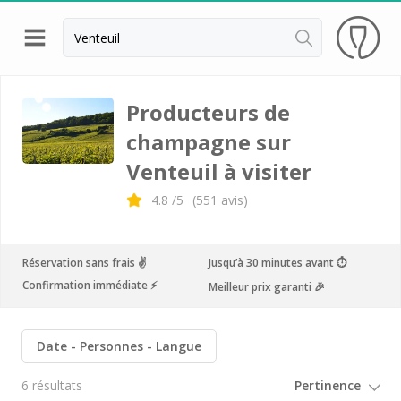
Retour
Visite cave Epernay
Producteurs de
champagne sur
Visite cave & dégustation champagne Reims
Venteuil à visiter
Visite cave & dégustation champagne Troyes
4.8
/5
(
551
avis)
Champagne Ayala
Champagne Canard Duchêne
Réservation sans frais ✌️
Jusqu’à 30 minutes avant ⏱
Champagne Devaux
Confirmation immédiate ⚡️
Meilleur prix garanti 🎉
Champagne Lanson
Champagne Mercier
Date
Personnes
Langue
Champagne Moët et Chandon
6 résultats