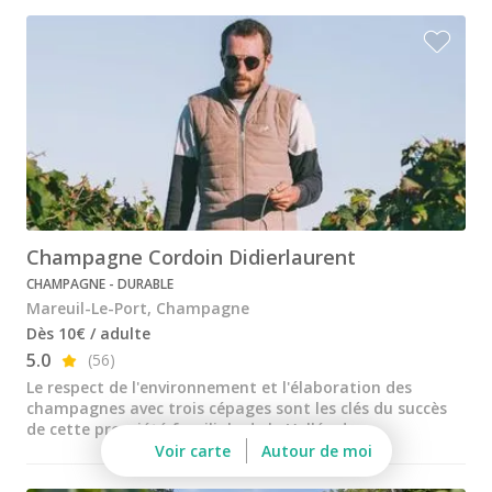
Champagne Mumm
Champagne Pommery
Villa Demoiselle
Champagne Ruinart
Champagne Taittinger
Champagne Veuve Clicquot
Champagne Cordoin Didierlaurent
Pressoria
CHAMPAGNE - DURABLE
Petits producteurs de champagne
Mareuil-Le-Port, Champagne
Dès 10€ / adulte
Ateliers d’assemblage
5.0
(56)
Ateliers sabrage Champagne
Le respect de l'environnement et l'élaboration des
champagnes avec trois cépages sont les clés du succès
Cours d'oenologie
de cette propriété familiale de la Vallée de ...
Voir carte
Autour de moi
Visite cave & dégustation vin Alsace