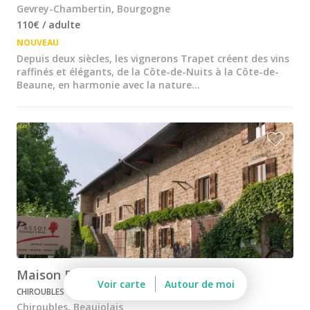
Château de Meursault
Gevrey-Chambertin, Bourgogne
110€ / adulte
Château de Pommard
NOUVEAU
Depuis deux siècles, les vignerons Trapet créent des vins
Château de Saint Aubin
raffinés et élégants, de la Côte-de-Nuits à la Côte-de-
Beaune, en harmonie avec la nature...
Cité des vins Beaune
Domaine Besancenot
Domaine Borgnat
Domaine Chanson
Domaine de Montmain
Veuve Ambal
Cadeau dégustation vin Bourgogne
Carte Cadeau
Maison Passot Rémy & Fils
Voir carte
Autour de moi
CHIROUBLES - DURABLE
Cours d'oenologie Beaune
Chiroubles, Beaujolais