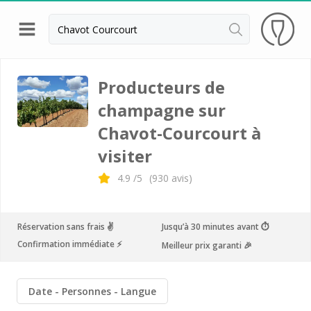
Retour
Visite cave Epernay
Producteurs de
champagne sur
Visite cave & dégustation champagne Reims
Chavot-Courcourt à
Visite cave & dégustation champagne Troyes
visiter
Champagne Ayala
4.9
/5
(
930
avis)
Champagne Canard Duchêne
Champagne Devaux
Réservation sans frais ✌️
Jusqu’à 30 minutes avant ⏱
Champagne Lanson
Confirmation immédiate ⚡️
Meilleur prix garanti 🎉
Champagne Mercier
Champagne Moët et Chandon
Date
Personnes
Langue