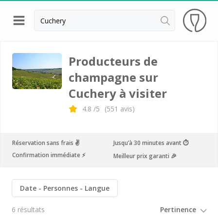
Retour
Visite cave Epernay
Producteurs de
champagne sur
Visite cave & dégustation champagne Reims
Cuchery à visiter
Visite cave & dégustation champagne Troyes
4.8
/5
(
551
avis)
Champagne Ayala
Champagne Canard Duchêne
Réservation sans frais ✌️
Jusqu’à 30 minutes avant ⏱
Champagne Devaux
Confirmation immédiate ⚡️
Meilleur prix garanti 🎉
Champagne Lanson
Champagne Mercier
Date
Personnes
Langue
Champagne Moët et Chandon
6 résultats