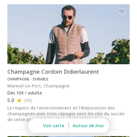
Champagne Mumm
Champagne Pommery
Villa Demoiselle
Champagne Ruinart
Champagne Taittinger
Champagne Veuve Clicquot
Champagne Cordoin Didierlaurent
Pressoria
CHAMPAGNE - DURABLE
Petits producteurs de champagne
Mareuil-Le-Port, Champagne
Dès 10€ / adulte
Ateliers d’assemblage
5.0
(56)
Ateliers sabrage Champagne
Le respect de l'environnement et l'élaboration des
champagnes avec trois cépages sont les clés du succès
Cours d'oenologie
de cette propriété familiale de la Vallée de ...
Voir carte
Autour de moi
Visite cave & dégustation vin Alsace