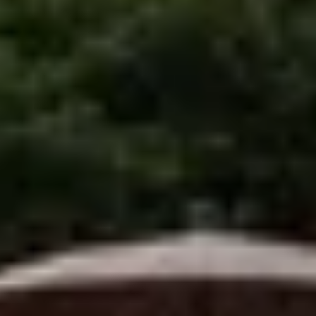
Château de la Rivière
Château de Pressac
Château de Sales
Château du Taillan
Château Ferrière
Château Fombrauge
Château Guadet
Château Haut Bailly
Château Kirwan
Château Lafaurie Peyraguey
Château Lagrange
Château Latour Martillac