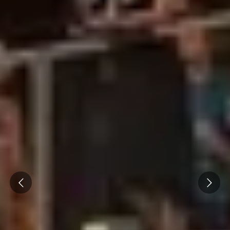
Visite cave & dégustation vin Beaujolais
Visite chateau & dégustation vin Bordeaux
Visite cave & dégustation vin Bourgogne
Visite cave & distillerie Calvados
Visite cave Champagne
Visite cave & dégustation vin Corse
Visite cave & dégustation vin Jura
Visite cave & dégustation vin Languedoc
Roussillon
Prev
Next
Visite rhumerie Martinique
Visite cave & dégustation vin Poitou Charentes
Domaines viticoles Provence