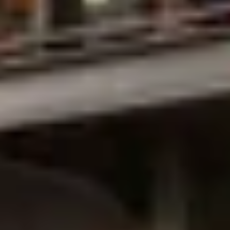
Visite cave & dégustation vin Savoie
Visite cave & dégustation vin Sud Ouest
Visite cave & dégustation vin Val de Loire
Visite cave & dégustation vin Vallée du Rhône
Séjours oenologiques Bordeaux
Séjours oenologiques Saint Emilion
Séjours gastronomiques Bordeaux
Tous les séjours oenologiques