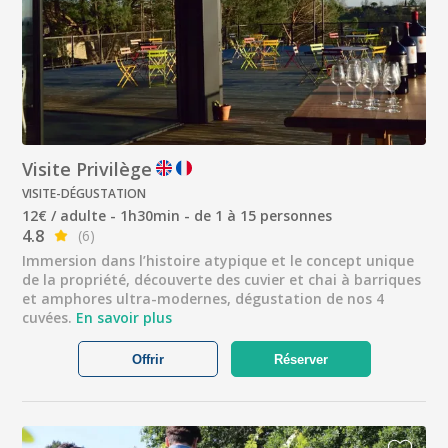
Visite Privilège
VISITE-DÉGUSTATION
12€ / adulte - 1h30min - de 1 à 15 personnes
4.8
(6)
Immersion dans l’histoire atypique et le concept unique
de la propriété, découverte des cuvier et chai à barriques
et amphores ultra-modernes, dégustation de nos 4
cuvées.
En savoir plus
Offrir
Réserver