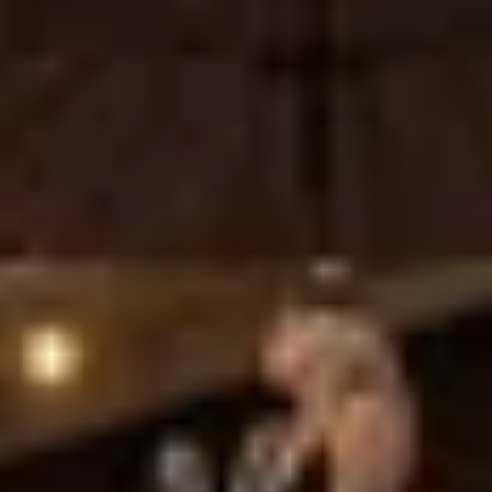
Château Marquis de Terme
Château Olivier
Château Pape Clément
Château Talbot
Grands Crus Classés
Cadeau dégustation vin Bordeaux
Carte Cadeau
Ateliers dégustation vin & fromage
Ateliers dégustation whisky
Ateliers d’assemblage
Cours d'oenologie
Visite cave & dégustation vin Alsace