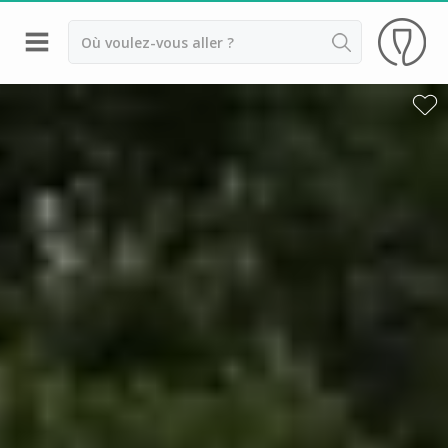
Retour
Visite chateau & dégustation vin Margaux
Visite chateau & dégustation vin Médoc
Visite chateau & dégustation vin Pauillac
Visite chateau & dégustation vin Pessac Léognan
Visite chateau & dégustation vin Saint Emilion
Visite chateau & dégustation vin Sauternes
Château Bouscaut
Château Chasse Spleen
Château Dauzac