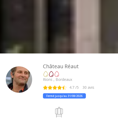
Château Réaut
Rions , Bordeaux
4.7
/5
30
avis
Fermé jusqu'au 31/08/2026