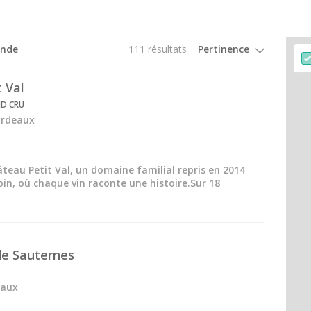
Tous les ateliers d'assemblage
onde
111 résultats
 Val
ND CRU
ordeaux
teau Petit Val, un domaine familial repris en 2014
loin, où chaque vin raconte une histoire.Sur 18
de Sauternes
eaux