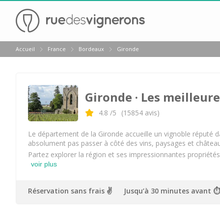
Retour
Accueil
France
Bordeaux
Gironde
Visite chateau & dégustation vin Margaux
Visite chateau & dégustation vin Médoc
Gironde
· Les meilleure
Visite chateau & dégustation vin Pauillac
Visite chateau & dégustation vin Pessac Léognan
4.8
/5
(
15854
avis)
Visite chateau & dégustation vin Saint Emilion
Le département de la Gironde accueille un vignoble réputé da
absolument pas passer à côté des vins, paysages et châtea
Visite chateau & dégustation vin Sauternes
Partez explorer la région et ses impressionnantes propriétés
voir plus
Château Bouscaut
Château Chasse Spleen
Réservation sans frais ✌️
Jusqu’à 30 minutes avant ⏱
Château Dauzac