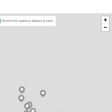
+
Rechercher quand je déplace la carte
−