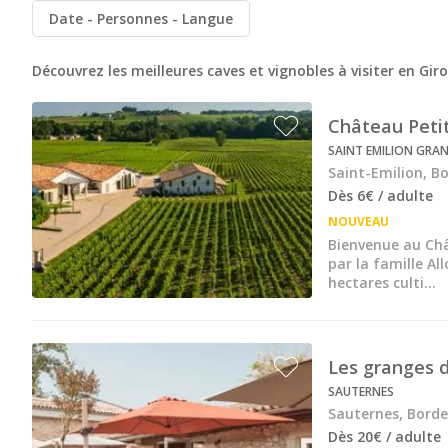
Château de la Rivière
Date
Personnes
Langue
Château de Pressac
Découvrez les meilleures caves et vignobles à visiter en Gir
Château de Sales
Château du Taillan
Château Petit
SAINT EMILION GRA
Château Ferrière
Saint-Emilion, B
Dès 6€ / adulte
Château Fombrauge
NOUVEAU
Château Guadet
Bienvenue au Châ
par la famille Al
Château Haut Bailly
hectares culti...
Château Kirwan
Château Lafaurie Peyraguey
Les granges 
Château Lagrange
SAUTERNES
Sauternes, Bord
Château Latour Martillac
Dès 20€ / adulte