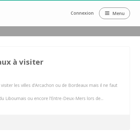
Connexion
Menu
aux
 fromage
ux à visiter
y
isiter les villes d’Arcachon ou de Bordeaux mais il ne faut
du Libournais ou encore l’Entre-Deux-Mers lors de...
ux
ilion