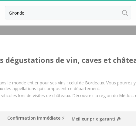
Retour
Dégustation vin & fromage Borde
Toutes les dégustations de vin &
s dégustations de vin, caves et châtea
Dégustation whisky Bordeaux
Toutes les dégustations de whisk
Cours d'oenologie Bordeaux
ns le monde entier pour ses vins : celui de Bordeaux. Vous pourrez y v
ux des appellations qui composent ce département.
Cours d'oenologie Saint Emilion
 viticoles lors de visites de châteaux. Découvrez la région du Médoc, 
Tous les cours d'oenologie
Ateliers d'assemblage vin Bordea
Confirmation immédiate ⚡️
Meilleur prix garanti 🎉
Ateliers d’assemblage vin Saint Em