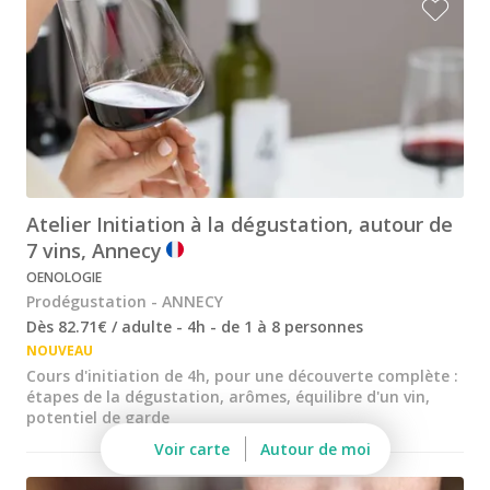
Visite cave & dégustation champagne Reims
Visite chateau & dégustation vin Saint Emilion
Visite cave & dégustation vin Sancerre
Visite cave & dégustation vin Saumur
Visite cave Vouvray
Atelier Initiation à la dégustation, autour de
Caves Ackerman
7 vins, Annecy
OENOLOGIE
Cave de Vouvray
Prodégustation - ANNECY
Caves du Louvre
Dès 82.71€ / adulte - 4h - de 1 à 8 personnes
NOUVEAU
Cave historique des Hospices de Strasbourg
Cours d'initiation de 4h, pour une découverte complète :
étapes de la dégustation, arômes, équilibre d'un vin,
Bouvet Ladubay
potentiel de garde
Voir carte
Autour de moi
Champagne Canard Duchêne