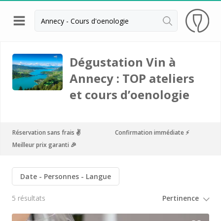
Retour
Visite cave & dégustation vin Beaune
Dégustation Vin à
Annecy : TOP ateliers
Visite cave & dégustation vin Chablis
et cours d’oenologie
Visite cave & dégustation vin Châteauneuf du
Pape
Visite cave & dégustation vin Chinon
Réservation sans frais ✌️
Confirmation immédiate ⚡️
Visite cave & dégustation Cognac
Meilleur prix garanti 🎉
Visite cave & dégustation vin Dijon
Date
Personnes
Langue
Visite cave Epernay
5 résultats
Visite chateau & dégustation vin Médoc
Visite chateau & dégustation vin Pessac Léognan