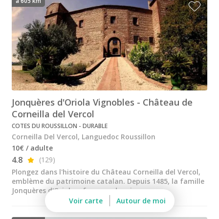
à 605 km
Visite cave & dégustation champagne Reims
Visite chateau & dégustation vin Saint Emilion
Visite cave & dégustation vin Sancerre
Visite cave & dégustation vin Saumur
Visite cave Vouvray
Jonquères d'Oriola Vignobles - Château de
Caves Ackerman
Corneilla del Vercol
COTES DU ROUSSILLON - DURABLE
Cave de Vouvray
Corneilla Del Vercol, Languedoc Roussillon
Caves du Louvre
10€ / adulte
4.8
(129)
Cave historique des Hospices de Strasbourg
Plongez dans l'histoire du Château Corneilla del Vercol,
emblème du patrimoine catalan. Depuis 1485, la famille
Bouvet Ladubay
Jonquères d'Oriola y façonne des vins...
Voir carte
Autour de moi
Champagne Canard Duchêne