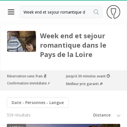
Retour
Visite cave & dégustation vin Beaune
Week end et sejour
romantique dans le
Visite cave & dégustation vin Chablis
Pays de la Loire
Visite cave & dégustation vin Châteauneuf du
Pape
Visite cave & dégustation vin Chinon
Réservation sans frais ✌️
Jusqu’à 30 minutes avant ⏱
Visite cave & dégustation Cognac
Confirmation immédiate ⚡️
Meilleur prix garanti 🎉
Visite cave & dégustation vin Dijon
Date
Personnes
Langue
Visite cave Epernay
Visite chateau & dégustation vin Médoc
559 résultats
Visite chateau & dégustation vin Pessac Léognan